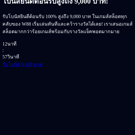
โบนัสยินดีต้อนรับสูงถึง 9,000 บาท!
รับโบนัสยินดีต้อนรับ 100% สูงถึง 9,000 บาท ในเกมส์สล็อตทุก
คลับของ W88 เริ่มเล่นทันทีและคว้ารางวัลได้เลย! เราเสนอเกมส์
สล็อตมากกว่าร้อยเกมส์พร้อมกับรางวัลแจ็คพอตมากมาย
12
นาที
:
56
วินาที
รับโบนัส 9,000 บาท