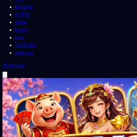
อีสปอร์ต
คาสิโน
สล็อต
ยิงปลา
หวย
โปรโมชั่น
บทความ
เข้าสู่ระบบ