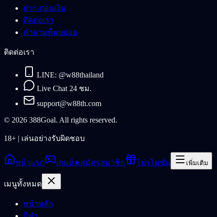
ฝาก-ถอนเงิน
ติดต่อเรา
คำถามที่พบบ่อย
ติดต่อเรา
LINE: @w88thailand
Live Chat 24 ชม.
support@w88th.com
©
2026
388Goal
. All rights reserved.
18+ | เล่นอย่างรับผิดชอบ
หน้าแรก
เกมส์
★
สมัครสมาชิก
โปรโมชั่น
เพิ่มเติม
เมนูทั้งหมด
หน้าหลัก
กีฬา