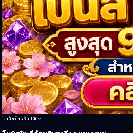
โบนัสต้อนรับ 100%