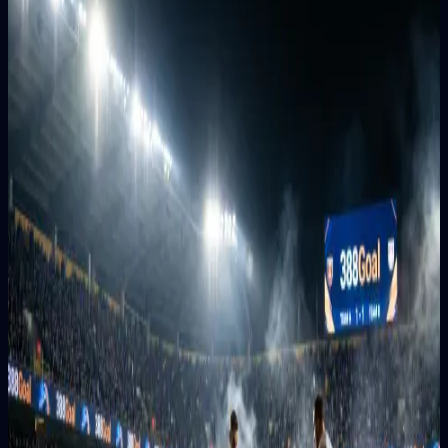
บทความ
บทความ
รวมบทความ คู่มือ เทคนิค และข่าวสารล่าสุดเกี่ยวกับเกม
ออนไลน์
2
รายการ
แท็ก:
ทั้งหมด
388Goal
Asian Handicap
Asian Handicap คือ
อะไร
BTi
BTi Sports
Boxing
Bundesliga
Cash Out
FIFA World Cup
2026
Gates of Olympus
In-Play Betting
Live Betting
Muay
Thai
NBA
ONE Championship
Over Under
Premier League
SABA
Sports
SBO Sports
Serie A
Starlight Princess
Sweet Bonanza
Total
Goals
กลยุทธ์บาคาร่า
กลยุทธ์แทงบอล
กีฬาออนไลน์
คาสิโนสด
ทีมเต็ง
บาคาร่า
บาคาร่าออนไลน์
บาสเกตบอล
ฟุตบอลโลก
2026
มวยสากล
มวยไทย
ราคาน้ำ Asian Handicap
ราคาน้ำบอล
วิธี
อ่านราคาน้ำ
วิธีเล่นบาคาร่า
วิธีแทงบอล
สปอร์ตบุ๊ค
สล็อต
Pragmatic Play
สล็อตออนไลน์
สูงต่ำ
เดิมพันกีฬา
แทงบอล
แทงบอล