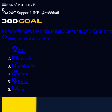
ภาษาไทย
|
THB ฿
24/7 Support
|
LINE: @w88thailand
หน้าหลัก
กีฬา
อีสปอร์ต
คาสิโน
สล็อต
ยิงปลา
หวย
โปรโมชั่น
บทควา
เข้าสู่ระบบ
สมัครสมาชิก
กีฬา
อีสปอร์ต
คาสิโนสด
สล็อต
ยิงปลา
หวย