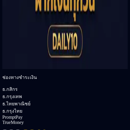
ฝากเงินทุกวันรับโบนัสเพิ่ม 10% ไม่จำกัดจำนวนครั้ง
เงื่อนไข:
•
1. รับได้ 1 ครั้งต่อวัน
•
2. ฝากขั้นต่ำ 500 บาท
•
3. Turnover 5 เท่า
DAILY10
รับโปรโมชั่น
ช่องทางชำระเงิน
ธ.กสิกร
ธ.กรุงเทพ
ธ.ไทยพาณิชย์
ธ.กรุงไทย
PromptPay
TrueMoney