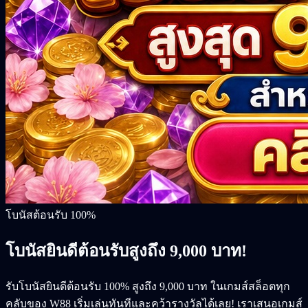
โบนัสต้อนรับ 100%
โบนัสยินดีต้อนรับสูงถึง 9,000 บาท!
รับโบนัสยินดีต้อนรับ 100% สูงถึง 9,000 บาท ในเกมส์สล็อตทุก
คลับของ W88 เริ่มเล่นทันทีและคว้ารางวัลได้เลย! เราเสนอเกมส์