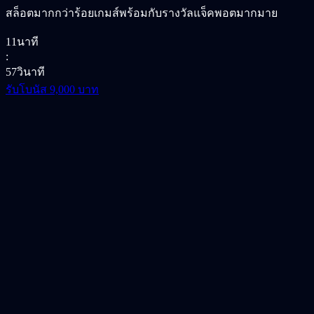
สล็อตมากกว่าร้อยเกมส์พร้อมกับรางวัลแจ็คพอตมากมาย
11
นาที
:
55
วินาที
รับโบนัส 9,000 บาท