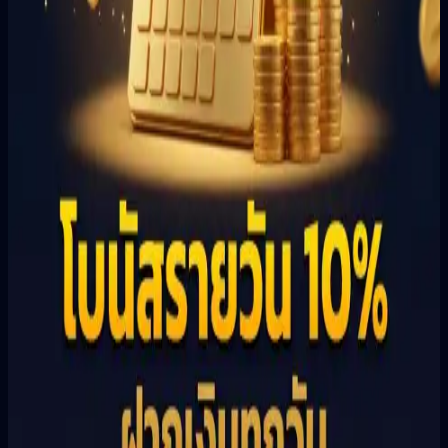
เงื่อนไข:
•
1. สำหรับสมาชิกใหม่ที่ยืนยันเบอร์โทรศัพท์แล้ว
•
2. Turnover 5 เท่า
รับโปรโมชั่น
คืนยอดเสียรายสัปดาห์ 0.8%
รับเงินคืนจากยอดเสียทุกสัปดาห์ 0.8% ไม่จำกัดจำนวน
เงื่อนไข:
•
1. คำนวณจากยอดเสียสุทธิ
•
2. โบนัสเข้าทุกวันจันทร์
•
3. Turnover 1 เท่า
รับโปรโมชั่น
โบนัสฝากเงินรายวัน 10%