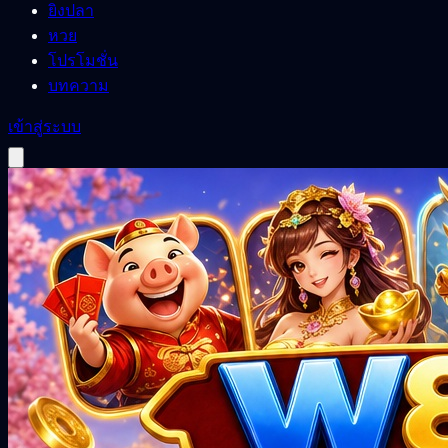
ยิงปลา
หวย
โปรโมชั่น
บทความ
เข้าสู่ระบบ