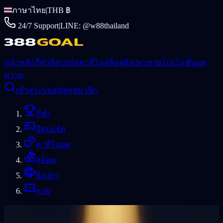
ภาษาไทย
|
THB ฿
24/7 Support
|
LINE: @w88thailand
หน้าหลัก
กีฬา
อีสปอร์ต
คาสิโน
สล็อต
ยิงปลา
หวย
โปรโมชั่น
บท
ความ
เข้าสู่ระบบ
สมัครสมาชิก
กีฬา
อีสปอร์ต
คาสิโนสด
สล็อต
ยิงปลา
หวย
หน้าแรก
/