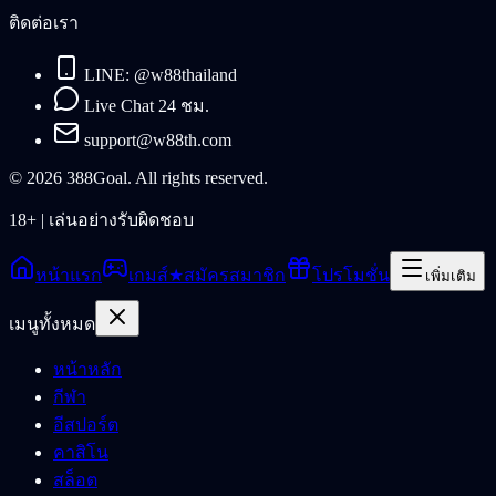
ติดต่อเรา
LINE: @w88thailand
Live Chat 24 ชม.
support@w88th.com
©
2026
388Goal
. All rights reserved.
18+ | เล่นอย่างรับผิดชอบ
หน้าแรก
เกมส์
★
สมัครสมาชิก
โปรโมชั่น
เพิ่มเติม
เมนูทั้งหมด
หน้าหลัก
กีฬา
อีสปอร์ต
คาสิโน
สล็อต