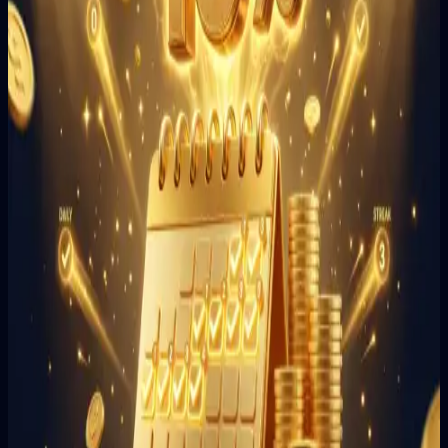
รับโปรโมชั่น
อีสปอร์ต โบนัส 100% สูงสุด 2,188 บาท
แทงอีสปอร์ตรับโบนัสพิเศษ 100% ครอบคลุม LoL, Dota 2,
CS:GO
เงื่อนไข:
•
1. เฉพาะอีสปอร์ต
•
2. Turnover 10 เท่า
ESPORT100
รับโปรโมชั่น
สมัครฟรี รับ 260 บาททันที
สมัครสมาชิกใหม่วันนี้ รับเครดิตฟรี 260 บาททันที ไม่ต้องฝาก
เงินก่อน