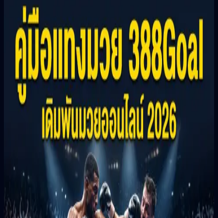
บทความ
บทความ
รวมบทความ คู่มือ เทคนิค และข่าวสารล่าสุดเกี่ยวกับเกม
ออนไลน์
1
รายการ
แท็ก:
ทั้งหมด
388Goal
Asian Handicap
Asian Handicap คือ
อะไร
BTi
BTi Sports
Boxing
Bundesliga
Cash Out
FIFA World Cup
2026
Gates of Olympus
In-Play Betting
Live Betting
Muay
Thai
NBA
ONE Championship
Over Under
Premier League
SABA
Sports
SBO Sports
Serie A
Starlight Princess
Sweet Bonanza
Total
Goals
กลยุทธ์บาคาร่า
กลยุทธ์แทงบอล
กีฬาออนไลน์
คาสิโนสด
ทีมเต็ง
บาคาร่า
บาคาร่าออนไลน์
บาสเกตบอล
ฟุตบอลโลก
2026
มวยสากล
มวยไทย
ราคาน้ำ Asian Handicap
ราคาน้ำบอล
วิธี
อ่านราคาน้ำ
วิธีเล่นบาคาร่า
วิธีแทงบอล
สปอร์ตบุ๊ค
สล็อต
Pragmatic Play
สล็อตออนไลน์
สูงต่ำ
เดิมพันกีฬา
แทงบอล
แทงบอล