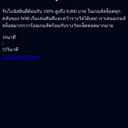
รับโบนัสยินดีต้อนรับ 100% สูงถึง 9,000 บาท ในเกมส์สล็อตทุก
คลับของ W88 เริ่มเล่นทันทีและคว้ารางวัลได้เลย! เราเสนอเกมส์
สล็อตมากกว่าร้อยเกมส์พร้อมกับรางวัลแจ็คพอตมากมาย
10
นาที
:
54
วินาที
รับโบนัส 9,000 บาท