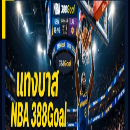
บทความ
บทความ
รวมบทความ คู่มือ เทคนิค และข่าวสารล่าสุดเกี่ยวกับเกม
ออนไลน์
1
รายการ
แท็ก:
ทั้งหมด
388Goal
Asian Handicap
Asian Handicap คือ
อะไร
BTi
BTi Sports
Boxing
Bundesliga
Cash Out
FIFA World Cup
2026
Gates of Olympus
In-Play Betting
Live Betting
Muay
Thai
NBA
ONE Championship
Over Under
Premier League
SABA
Sports
SBO Sports
Serie A
Starlight Princess
Sweet Bonanza
Total
Goals
กลยุทธ์บาคาร่า
กลยุทธ์แทงบอล
กีฬาออนไลน์
คาสิโนสด
ทีมเต็ง
บาคาร่า
บาคาร่าออนไลน์
บาสเกตบอล
ฟุตบอลโลก
2026
มวยสากล
มวยไทย
ราคาน้ำ Asian Handicap
ราคาน้ำบอล
วิธี
อ่านราคาน้ำ
วิธีเล่นบาคาร่า
วิธีแทงบอล
สปอร์ตบุ๊ค
สล็อต
Pragmatic Play
สล็อตออนไลน์
สูงต่ำ
เดิมพันกีฬา
แทงบอล
แทงบอล