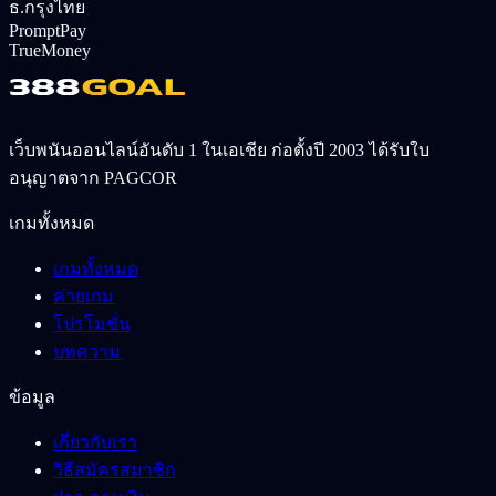
ธ.กรุงไทย
PromptPay
TrueMoney
เว็บพนันออนไลน์อันดับ 1 ในเอเชีย ก่อตั้งปี 2003 ได้รับใบ
อนุญาตจาก PAGCOR
เกมทั้งหมด
เกมทั้งหมด
ค่ายเกม
โปรโมชั่น
บทความ
ข้อมูล
เกี่ยวกับเรา
วิธีสมัครสมาชิก