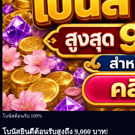
โบนัสต้อนรับ 100%
โบนัสยินดีต้อนรับสูงถึง 9,000 บาท!