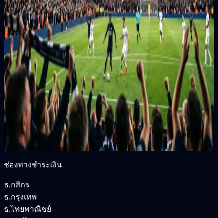
พรีเมียร์ลีก
แทงบอลสด
แทงบอลออนไลน์
แทงบอลโลก 2026
แทง
มวยออนไลน์
แฮนดิแคปเอเชีย
แทงบอลพรีเมียร์ลีก
388Goal
Premier League
พรีเมียร์ลีก 2026 — ทีมเต็งและวิธีแทงบอล
อังกฤษให้ได้กำไร
คู่มือแทงบอลพรีเมียร์ลีก 2026 บน 388Goal ครบจบ — วิเคราะห์
ทีมเต็ง Man City Arsenal Liverpool เทคนิคอ่านสถิติ H2H วิธีแทง
Asian Handicap สูง-ต่ำ และ Live Betting
388Goal Editorial Team
9 พ.ค. 2569
9
นาที
ช่องทางชำระเงิน
ธ.กสิกร
ธ.กรุงเทพ
ธ.ไทยพาณิชย์