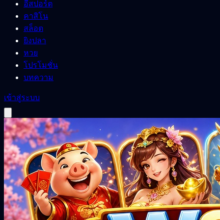
อีสปอร์ต
คาสิโน
สล็อต
ยิงปลา
หวย
โปรโมชั่น
บทความ
เข้าสู่ระบบ