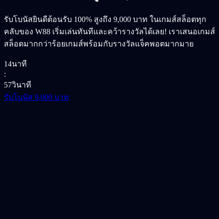
รับโบนัสยินดีต้อนรับ 100% สูงถึง 9,000 บาท ในเกมส์สล็อตทุก
คลับของ W88 เริ่มเล่นทันทีและคว้ารางวัลได้เลย! เราเสนอเกมส์
สล็อตมากกว่าร้อยเกมส์พร้อมกับรางวัลแจ็คพอตมากมาย
14
นาที
:
56
วินาที
รับโบนัส 9,000 บาท