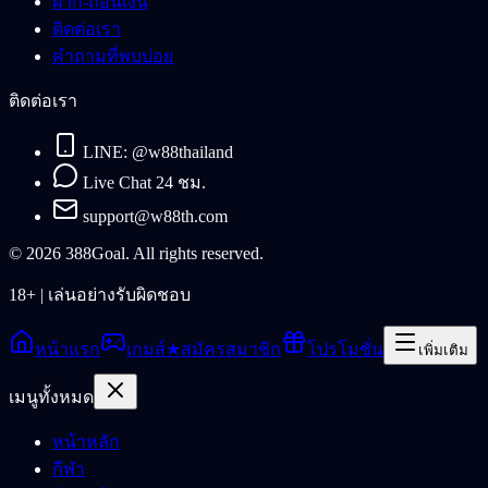
ฝาก-ถอนเงิน
ติดต่อเรา
คำถามที่พบบ่อย
ติดต่อเรา
LINE: @w88thailand
Live Chat 24 ชม.
support@w88th.com
©
2026
388Goal
. All rights reserved.
18+ | เล่นอย่างรับผิดชอบ
หน้าแรก
เกมส์
★
สมัครสมาชิก
โปรโมชั่น
เพิ่มเติม
เมนูทั้งหมด
หน้าหลัก
กีฬา