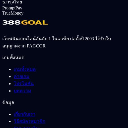
ธ.กรุงไทย
PromptPay
TrueMoney
เว็บพนันออนไลน์อันดับ 1 ในเอเชีย ก่อตั้งปี 2003 ได้รับใบ
อนุญาตจาก PAGCOR
เกมทั้งหมด
เกมทั้งหมด
ค่ายเกม
โปรโมชั่น
บทความ
ข้อมูล
เกี่ยวกับเรา
วิธีสมัครสมาชิก