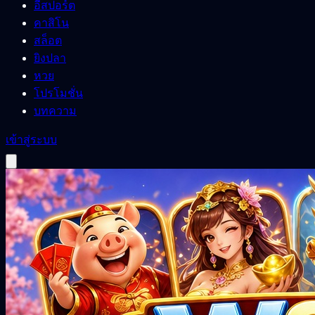
อีสปอร์ต
คาสิโน
สล็อต
ยิงปลา
หวย
โปรโมชั่น
บทความ
เข้าสู่ระบบ