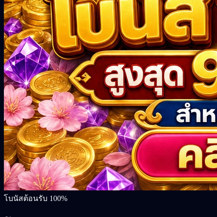
โบนัสต้อนรับ 100%