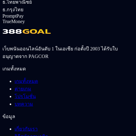
ธ.ไทยพาณิชย์
ธ.กรุงไทย
PromptPay
TrueMoney
เว็บพนันออนไลน์อันดับ 1 ในเอเชีย ก่อตั้งปี 2003 ได้รับใบ
อนุญาตจาก PAGCOR
เกมทั้งหมด
เกมทั้งหมด
ค่ายเกม
โปรโมชั่น
บทความ
ข้อมูล
เกี่ยวกับเรา