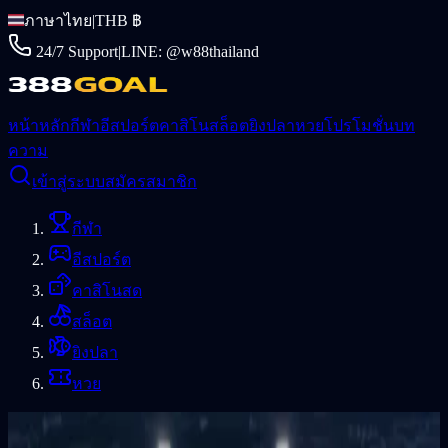
ภาษาไทย
|
THB ฿
24/7 Support
|
LINE: @w88thailand
หน้าหลัก
กีฬา
อีสปอร์ต
คาสิโน
สล็อต
ยิงปลา
หวย
โปรโมชั่น
บท
ความ
เข้าสู่ระบบ
สมัครสมาชิก
กีฬา
อีสปอร์ต
คาสิโนสด
สล็อต
ยิงปลา
หวย
หน้าแรก
/