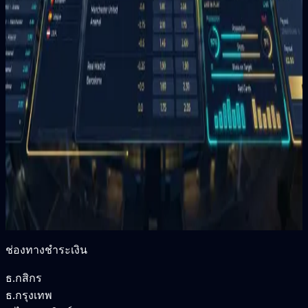
พรีเมียร์ลีก
แทงบอลสด
แทงบอลออนไลน์
แทงบอลโลก 2026
แทง
มวยออนไลน์
แฮนดิแคปเอเชีย
ราคาน้ำ Asian Handicap
Asian Handicap คืออะไร
วิธีอ่านราคา
น้ำ
ราคาน้ำ Asian Handicap คืออะไร — วิธี
อ่านราคาน้ำบอลออนไลน์แบบมืออาชีพ
ทำความเข้าใจราคาน้ำ Asian Handicap อย่างลึกซึ้ง ตั้งแต่ต่อ ¼
½ ¾ ไปจนถึงการคำนวณผลแพ้ชนะจริงที่ 388Goal พร้อม
กลยุทธ์แทงบอลแบบมืออาชีพ
388Goal Editorial Team
9 พ.ค. 2569
8
นาที
ช่องทางชำระเงิน
ธ.กสิกร
ธ.กรุงเทพ