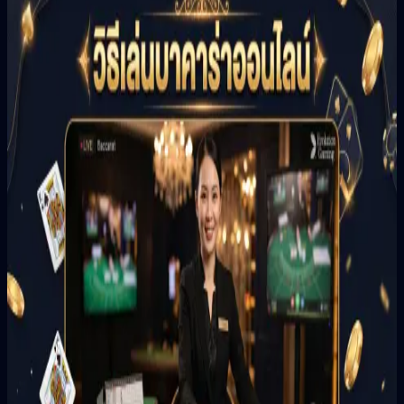
บทความ
บทความ
รวมบทความ คู่มือ เทคนิค และข่าวสารล่าสุดเกี่ยวกับเกม
ออนไลน์
1
รายการ
แท็ก:
ทั้งหมด
388Goal
Asian Handicap
Asian Handicap คือ
อะไร
BTi
BTi Sports
Boxing
Bundesliga
Cash Out
FIFA World Cup
2026
Gates of Olympus
In-Play Betting
Live Betting
Muay
Thai
NBA
ONE Championship
Over Under
Premier League
SABA
Sports
SBO Sports
Serie A
Starlight Princess
Sweet Bonanza
Total
Goals
กลยุทธ์บาคาร่า
กลยุทธ์แทงบอล
กีฬาออนไลน์
คาสิโนสด
ทีมเต็ง
บาคาร่า
บาคาร่าออนไลน์
บาสเกตบอล
ฟุตบอลโลก
2026
มวยสากล
มวยไทย
ราคาน้ำ Asian Handicap
ราคาน้ำบอล
วิธี
อ่านราคาน้ำ
วิธีเล่นบาคาร่า
วิธีแทงบอล
สปอร์ตบุ๊ค
สล็อต
Pragmatic Play
สล็อตออนไลน์
สูงต่ำ
เดิมพันกีฬา
แทงบอล
แทงบอล