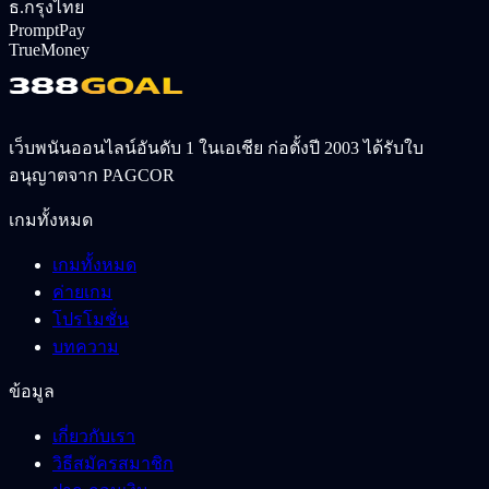
ธ.กรุงไทย
PromptPay
TrueMoney
เว็บพนันออนไลน์อันดับ 1 ในเอเชีย ก่อตั้งปี 2003 ได้รับใบ
อนุญาตจาก PAGCOR
เกมทั้งหมด
เกมทั้งหมด
ค่ายเกม
โปรโมชั่น
บทความ
ข้อมูล
เกี่ยวกับเรา
วิธีสมัครสมาชิก